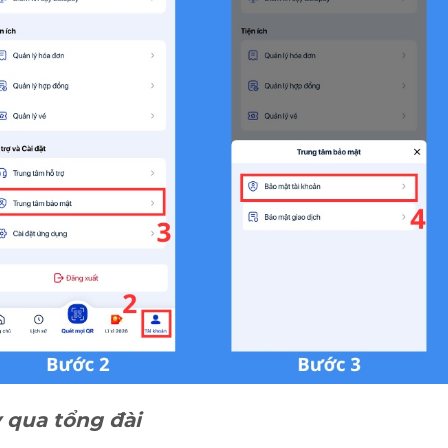
y qua tổng đài