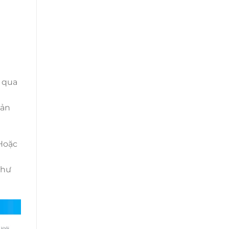
g qua
oản
Hoặc
như