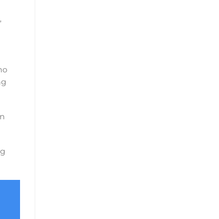
”
ho
ng
ấn
ng