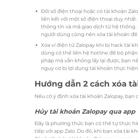
Đổi số điện thoại hoặc có tài khoản Za
liên kết với một số điện thoại duy nhấ
thông tin và mã giao dịch từ hệ thống. 
người dùng cũng nên xóa tài khoản để 
Xóa ví điện tử Zalopay khi bị hack tài 
dùng có thể liên hệ hotline để bộ phận
pháp mà vẫn không lấy lại được, bạn nê
nguy cơ bị lợi dụng tài khoản thực hiện
Hướng dẫn 2 cách xóa t
Nếu có ý định xóa tài khoản Zalopay, bạn 
Hủy tài khoản Zalopay qua app
Đây là phương thức bạn có thể tự thực hiệ
tiếp với app Zalo. Do đó, khi bạn xóa tài 