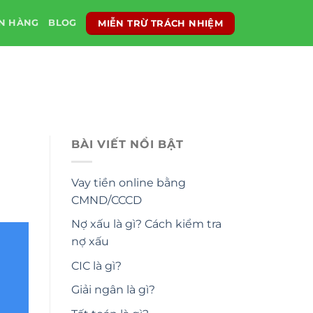
MIỄN TRỪ TRÁCH NHIỆM
ÂN HÀNG
BLOG
BÀI VIẾT NỔI BẬT
Vay tiền online bằng
CMND/CCCD
Nợ xấu là gì? Cách kiểm tra
nợ xấu
CIC là gì?
Giải ngân là gì?