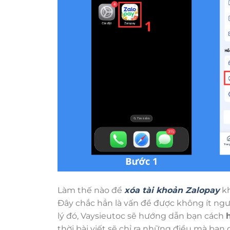
Làm thế nào để
xóa tài khoản Zalopay
kh
Đây chắc hẳn là vấn đề được không ít n
lý đó, Vaysieutoc sẽ hướng dẫn bạn cách
thời bài viết sẽ chỉ ra những điều mà bạn c