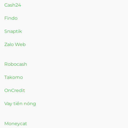
Cash24
Findo
Snaptik
Zalo Web
Robocash
Takomo
OnCredit
Vay tiền nóng
Moneycat