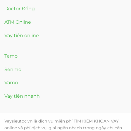
Doctor Đồng
ATM Online
Vay tiền online
Tamo
Senmo
Vamo
Vay tiền nhanh
Vaysieutoc.vn là dịch vụ miễn phí TÌM KIẾM KHOẢN VAY
online và phí dịch vụ, giải ngân nhanh trong ngày chỉ cần