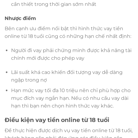
cần thiết trong thời gian sớm nhất
Nhược điểm
Bên cạnh ưu điểm nổi bật thì hình thức vay tiền
online từ 18 tuổi cũng có những hạn chế nhất định:
Người đi vay phải chứng minh được khả năng tài
chính mới được cho phép vay
Lãi suất khá cao khiến đối tượng vay dễ dàng
ngập trong nợ
Hạn mức vay tối đa 10 triệu nên chỉ phù hợp cho
mục đích vay ngắn hạn. Nếu có nhu cầu vay dài
hạn thì bạn nên chọn hình thức vay khác.
Điều kiện vay tiền online từ 18 tuổi
Để thực hiện được dịch vụ vay tiền online từ 18 tuổi,