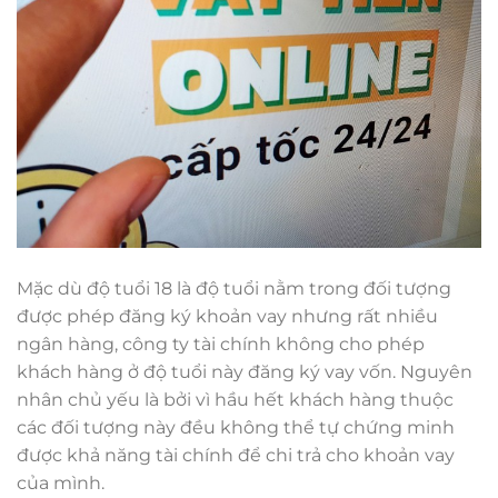
Mặc dù độ tuổi 18 là độ tuổi nằm trong đối tượng
được phép đăng ký khoản vay nhưng rất nhiều
ngân hàng, công ty tài chính không cho phép
khách hàng ở độ tuổi này đăng ký vay vốn. Nguyên
nhân chủ yếu là bởi vì hầu hết khách hàng thuộc
các đối tượng này đều không thể tự chứng minh
được khả năng tài chính để chi trả cho khoản vay
của mình.