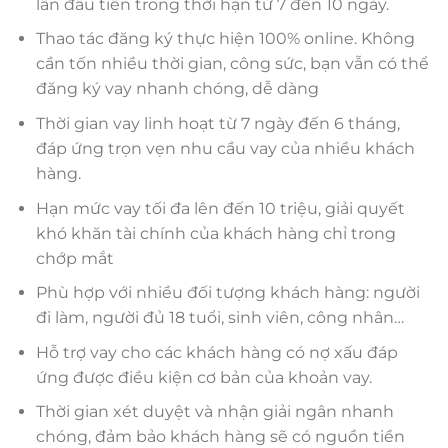
lần đầu tiên trong thời hạn từ 7 đến 10 ngày.
Thao tác đăng ký thực hiện 100% online. Không
cần tốn nhiều thời gian, công sức, bạn vẫn có thể
đăng ký vay nhanh chóng, dễ dàng
Thời gian vay linh hoạt từ 7 ngày đến 6 tháng,
đáp ứng trọn vẹn nhu cầu vay của nhiều khách
hàng.
Hạn mức vay tối đa lên đến 10 triệu, giải quyết
khó khăn tài chính của khách hàng chỉ trong
chớp mắt
Phù hợp với nhiều đối tượng khách hàng: người
đi làm, người đủ 18 tuổi, sinh viên, công nhân…
Hỗ trợ vay cho các khách hàng có nợ xấu đáp
ứng được điều kiện cơ bản của khoản vay.
Thời gian xét duyệt và nhận giải ngân nhanh
chóng, đảm bảo khách hàng sẽ có nguồn tiền