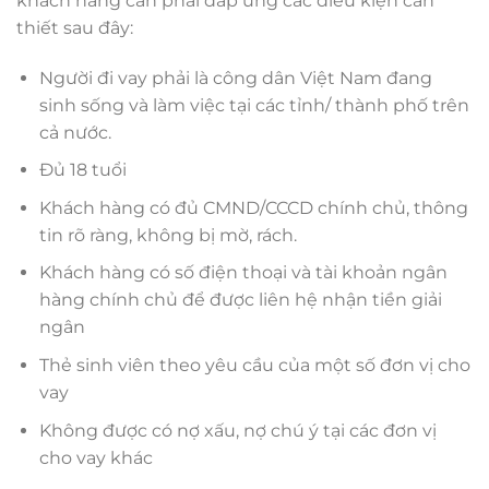
khách hàng cần phải đáp ứng các điều kiện cần
thiết sau đây:
Người đi vay phải là công dân Việt Nam đang
sinh sống và làm việc tại các tỉnh/ thành phố trên
cả nước.
Đủ 18 tuổi
Khách hàng có đủ CMND/CCCD chính chủ, thông
tin rõ ràng, không bị mờ, rách.
Khách hàng có số điện thoại và tài khoản ngân
hàng chính chủ để được liên hệ nhận tiền giải
ngân
Thẻ sinh viên theo yêu cầu của một số đơn vị cho
vay
Không được có nợ xấu, nợ chú ý tại các đơn vị
cho vay khác