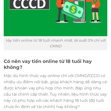
Vay tiền online từ 18 tuổi nhanh nhất, lãi suất 0% chỉ với
CMND
Có nên vay tiền online từ 18 tuổi hay
không?
Mặc dù hình thức vay online chỉ với CMND/CCCD có
nhiều ưu điểm nổi bật, giúp khách hàng dễ dàng có
được khoản vay phù hợp cho mình, đáp ứng nhu
cầu tài chính cấp thiết. Tuy nhiên, liệu hình thức vay
này có phù hợp với các khách hàng 18 tuổi (độ tuổi
chưa ổn định về tài chính) hay không?