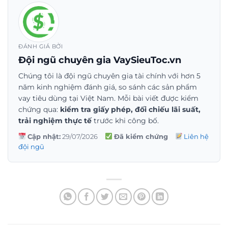
ĐÁNH GIÁ BỞI
Đội ngũ chuyên gia VaySieuToc.vn
Chúng tôi là đội ngũ chuyên gia tài chính với hơn 5
năm kinh nghiệm đánh giá, so sánh các sản phẩm
vay tiêu dùng tại Việt Nam. Mỗi bài viết được kiểm
chứng qua:
kiểm tra giấy phép, đối chiếu lãi suất,
trải nghiệm thực tế
trước khi công bố.
Cập nhật:
29/07/2026
Đã kiểm chứng
Liên hệ
đội ngũ