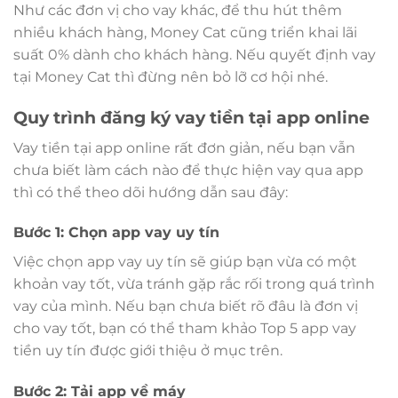
Như các đơn vị cho vay khác, để thu hút thêm
nhiều khách hàng, Money Cat cũng triển khai lãi
suất 0% dành cho khách hàng. Nếu quyết định vay
tại Money Cat thì đừng nên bỏ lỡ cơ hội nhé.
Quy trình đăng ký vay tiền tại app online
Vay tiền tại app online rất đơn giản, nếu bạn vẫn
chưa biết làm cách nào để thực hiện vay qua app
thì có thể theo dõi hướng dẫn sau đây:
Bước 1: Chọn app vay uy tín
Việc chọn app vay uy tín sẽ giúp bạn vừa có một
khoản vay tốt, vừa tránh gặp rắc rối trong quá trình
vay của mình. Nếu bạn chưa biết rõ đâu là đơn vị
cho vay tốt, bạn có thể tham khảo Top 5 app vay
tiền uy tín được giới thiệu ở mục trên.
Bước 2: Tải app về máy