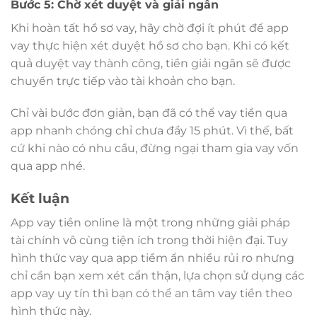
Bước 5: Chờ xét duyệt và giải ngân
Khi hoàn tất hồ sơ vay, hãy chờ đợi ít phút để app
vay thực hiện xét duyệt hồ sơ cho bạn. Khi có kết
quả duyệt vay thành công, tiền giải ngân sẽ được
chuyển trực tiếp vào tài khoản cho bạn.
Chỉ vài bước đơn giản, bạn đã có thể vay tiền qua
app nhanh chóng chỉ chưa đầy 15 phút. Vì thế, bất
cứ khi nào có nhu cầu, đừng ngại tham gia vay vốn
qua app nhé.
Kết luận
App vay tiền online là một trong những giải pháp
tài chính vô cùng tiện ích trong thời hiện đại. Tuy
hình thức vay qua app tiềm ẩn nhiều rủi ro nhưng
chỉ cần bạn xem xét cẩn thận, lựa chọn sử dụng các
app vay uy tín thì bạn có thể an tâm vay tiền theo
hình thức này.