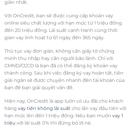
giản nhất.
Với OnCredit, bạn sẽ được cung cấp khoản vay
online siêu chất lượng với hạn mức từ 1 triệu đồng
đến 20 triệu đồng. Lãi suất cạnh tranh cùng thời
gian vay linh hoạt từ 61 ngày đến 365 ngày.
Thủ tục vay đơn giản, không cần giấy tờ chứng
minh thu nhập hay cần người bảo lãnh. Chỉ với
CMND/CCCD là bạn đã có thể đăng ký khoản vay
thành công. Sau khi việc đăng ký vay hoàn tất, tiền
giải ngân sẽ được chuyển nhanh đến tài khoản của
bạn để bạn giải quyết vấn đề.
Hiện nay, OnCredit là app luôn có ưu đãi cho khách
hàng
vay tiền không lãi suất
cho lần vay đầu tiên với
hạn mức lên đến 1 triệu đồng. Nếu bạn muốn
vay 1
triệu
với lãi suất 0% thì đừng bỏ lỡ né.