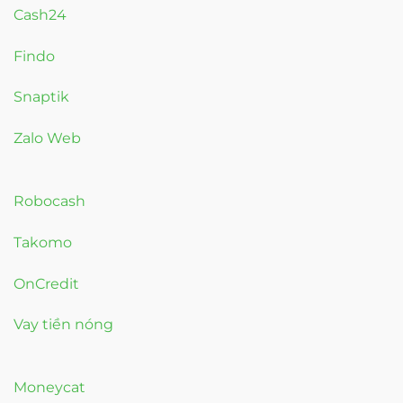
Cash24
Findo
Snaptik
Zalo Web
Robocash
Takomo
OnCredit
Vay tiền nóng
Moneycat