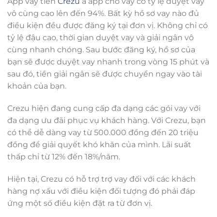
App vay tiền
Crezu
à app cho vay có tỷ lệ duyệt vay
vô cùng cao lên đến 94%. Bất kỳ hồ sơ vay nào đủ
điều kiện đều được đăng ký tại đơn vị. Không chỉ có
tỷ lệ đậu cao, thời gian duyệt vay và giải ngân vô
cùng nhanh chóng. Sau bước đăng ký, hồ sơ của
bạn sẽ được duyệt vay nhanh trong vòng 15 phút và
sau đó, tiền giải ngân sẽ được chuyển ngay vào tài
khoản của bạn.
Crezu hiện đang cung cấp đa dạng các gói vay với
đa dạng ưu đãi phục vụ khách hàng. Với Crezu, bạn
có thể dễ dàng vay từ 500.000 đồng đến 20 triệu
đồng để giải quyết khó khăn của mình. Lãi suất
thấp chỉ từ 12% đến 18%/năm.
Hiện tại, Crezu có hỗ trợ trợ vay đối với các khách
hàng nợ xấu với điều kiện đối tượng đó phải đáp
ứng một số điều kiện đặt ra từ đơn vị.