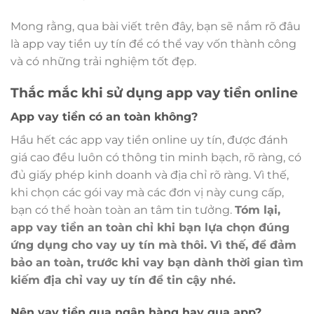
Mong rằng, qua bài viết trên đây, bạn sẽ nắm rõ đâu
là app vay tiền uy tín để có thể vay vốn thành công
và có những trải nghiệm tốt đẹp.
Thắc mắc khi sử dụng app vay tiền online
App vay tiền có an toàn không?
Hầu hết các app vay tiền online uy tín, được đánh
giá cao đều luôn có thông tin minh bạch, rõ ràng, có
đủ giấy phép kinh doanh và địa chỉ rõ ràng. Vì thế,
khi chọn các gói vay mà các đơn vị này cung cấp,
bạn có thể hoàn toàn an tâm tin tưởng.
Tóm lại,
app vay tiền an toàn chỉ khi bạn lựa chọn đúng
ứng dụng cho vay uy tín mà thôi. Vì thế, để đảm
bảo an toàn, trước khi vay bạn dành thời gian tìm
kiếm địa chỉ vay uy tín để tin cậy nhé.
Nên vay tiền qua ngân hàng hay qua app?