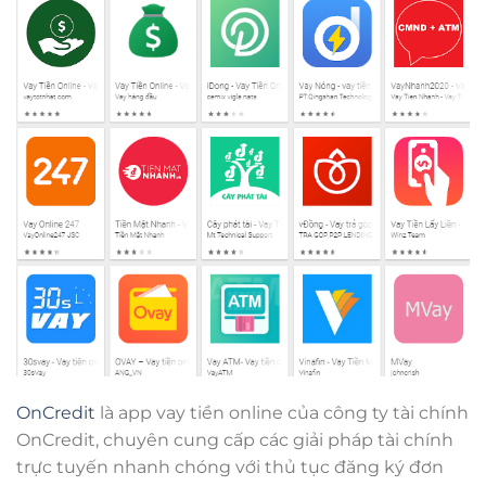
OnCredit
là app vay tiền online của công ty tài chính
OnCredit, chuyên cung cấp các giải pháp tài chính
trực tuyến nhanh chóng với thủ tục đăng ký đơn