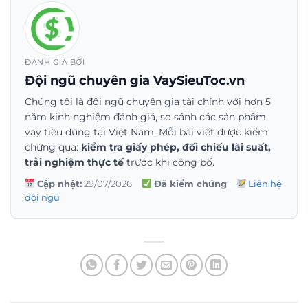
ĐÁNH GIÁ BỞI
Đội ngũ chuyên gia VaySieuToc.vn
Chúng tôi là đội ngũ chuyên gia tài chính với hơn 5
năm kinh nghiệm đánh giá, so sánh các sản phẩm
vay tiêu dùng tại Việt Nam. Mỗi bài viết được kiểm
chứng qua:
kiểm tra giấy phép, đối chiếu lãi suất,
trải nghiệm thực tế
trước khi công bố.
Cập nhật:
29/07/2026
Đã kiểm chứng
Liên hệ
đội ngũ