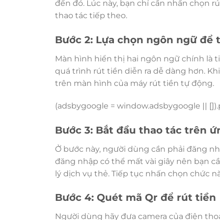
đến đó. Lúc này, bạn chỉ cần nhấn chọn rú
thao tác tiếp theo.
Bước 2: Lựa chọn ngôn ngữ để t
Màn hình hiển thị hai ngôn ngữ chính là t
quá trình rút tiền diễn ra dễ dàng hơn. K
trên màn hình của máy rút tiền tự động.
(adsbygoogle = window.adsbygoogle || []).p
Bước 3: Bắt đầu thao tác trên 
Ở bước này, người dùng cần phải đăng nh
đăng nhập có thể mất vài giây nên bạn cầ
lý dịch vụ thẻ. Tiếp tục nhấn chọn chức n
Bước 4: Quét mã Qr để rút tiền
Người dùng hãy đưa camera của điện thoạ