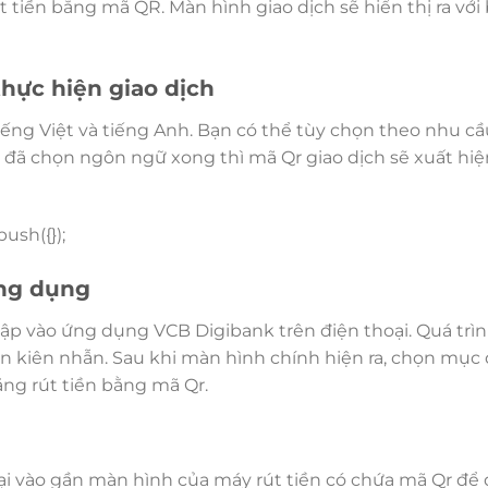
t tiền bằng mã QR. Màn hình giao dịch sẽ hiển thị ra với
hực hiện giao dịch
iếng Việt và tiếng Anh. Bạn có thể tùy chọn theo nhu c
hi đã chọn ngôn ngữ xong thì mã Qr giao dịch sẽ xuất hiệ
ush({});
ứng dụng
ập vào ứng dụng VCB Digibank trên điện thoại. Quá trì
n kiên nhẫn. Sau khi màn hình chính hiện ra, chọn mục
ăng rút tiền bằng mã Qr.
i vào gần màn hình của máy rút tiền có chứa mã Qr để