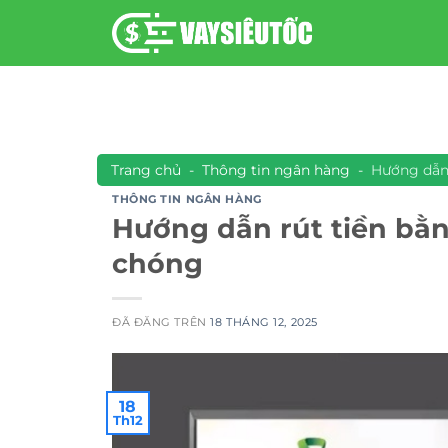
Chuyển
đến
nội
dung
Trang chủ
-
Thông tin ngân hàng
-
Hướng dẫn
THÔNG TIN NGÂN HÀNG
Hướng dẫn rút tiền b
chóng
ĐÃ ĐĂNG TRÊN
18 THÁNG 12, 2025
18
Th12