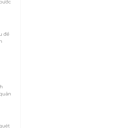
 bước
ầu để
n
nh
 quản
 quét