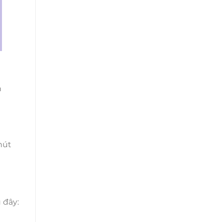
n
nút
 đây: