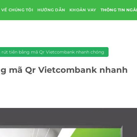
VỀ CHÚNG TÔI
HƯỚNG DẪN
KHOẢN VAY
THÔNG TIN NG
 rút tiền bằng mã Qr Vietcombank nhanh chóng
ằng mã Qr Vietcombank nhanh