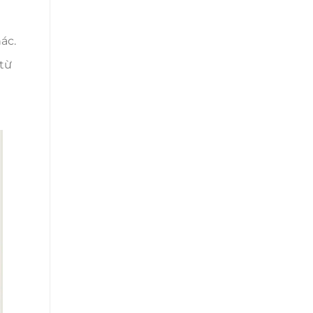
ác.
 từ