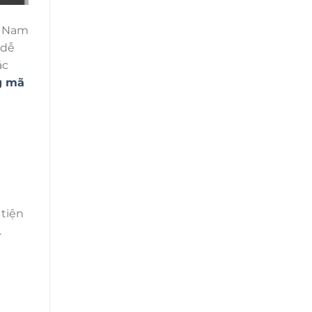
t Nam
 dễ
ác
g mã
tiện
.