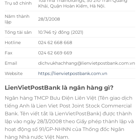
Tòa nhà Thaiholdings, Số 210 Trần Quang
Trụ sở chính
Khải, Quận Hoàn Kiếm, Hà Nội.
Năm thành
28/3/2008
lập
Tổng tài sản
10.746 tỷ đồng (2021)
Hotline
024 62 668 668
Fax
024 62 669 669
Email
dichvukhachhang@lienvietpostbank.com.vn
Website
https://lienvietpostbank.com.vn
LienVietPostBank là ngân hàng gì?
Ngân hàng TMCP Bưu Điện Liên Việt (Tên giao dịch
tiếng Anh là Lien Viet Post Joint Stock Commercial
Bank. Tên viết tắt là LienVietPostBank) được thành
lập vào ngày 28/3/2008 theo Giấy phép thành lập và
hoạt động số 91/GP-NHNN của Thống đốc Ngân
hàng Nhà nước Việt Nam.