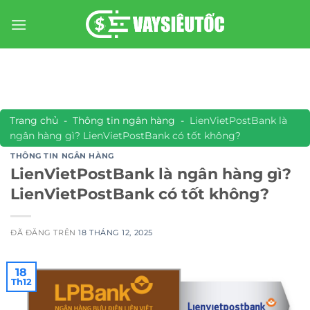
Chuyển
đến
nội
dung
Trang chủ
-
Thông tin ngân hàng
-
LienVietPostBank là
ngân hàng gì? LienVietPostBank có tốt không?
THÔNG TIN NGÂN HÀNG
LienVietPostBank là ngân hàng gì?
LienVietPostBank có tốt không?
ĐÃ ĐĂNG TRÊN
18 THÁNG 12, 2025
18
Th12