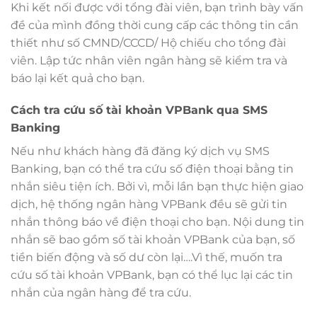
Khi kết nối được với tổng đài viên, bạn trình bày vấn
đề của mình đồng thời cung cấp các thông tin cần
thiết như số CMND/CCCD/ Hộ chiếu cho tổng đài
viên. Lập tức nhân viên ngân hàng sẽ kiểm tra và
báo lại kết quả cho bạn.
Cách tra cứu số tài khoản VPBank qua SMS
Banking
Nếu như khách hàng đã đăng ký dịch vụ SMS
Banking, bạn có thể tra cứu số điện thoại bằng tin
nhắn siêu tiện ích. Bởi vì, mỗi lần bạn thực hiện giao
dịch, hệ thống ngân hàng VPBank đều sẽ gửi tin
nhắn thông báo về điện thoại cho bạn. Nội dung tin
nhắn sẽ bao gồm số tài khoản VPBank của bạn, số
tiền biến động và số dư còn lại….Vì thế, muốn tra
cứu số tài khoản VPBank, bạn có thể lục lại các tin
nhắn của ngân hàng để tra cứu.