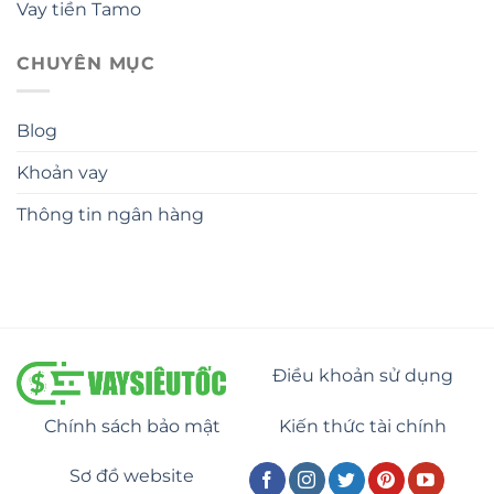
Vay tiền Tamo
CHUYÊN MỤC
Blog
Khoản vay
Thông tin ngân hàng
Điều khoản sử dụng
Chính sách bảo mật
Kiến thức tài chính
Sơ đồ website