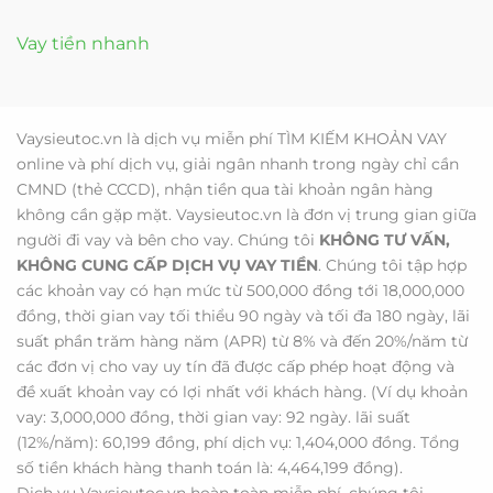
Vay tiền nhanh
Vaysieutoc.vn là dịch vụ miễn phí TÌM KIẾM KHOẢN VAY
online và phí dịch vụ, giải ngân nhanh trong ngày chỉ cần
CMND (thẻ CCCD), nhận tiền qua tài khoản ngân hàng
không cần gặp mặt. Vaysieutoc.vn là đơn vị trung gian giữa
người đi vay và bên cho vay. Chúng tôi
KHÔNG TƯ VẤN,
KHÔNG CUNG CẤP DỊCH VỤ VAY TIỀN
. Chúng tôi tập hợp
các khoản vay có hạn mức từ 500,000 đồng tới 18,000,000
đồng, thời gian vay tối thiểu 90 ngày và tối đa 180 ngày, lãi
suất phần trăm hàng năm (APR) từ 8% và đến 20%/năm từ
các đơn vị cho vay uy tín đã được cấp phép hoạt động và
đề xuất khoản vay có lợi nhất với khách hàng. (Ví dụ khoản
vay: 3,000,000 đồng, thời gian vay: 92 ngày. lãi suất
(12%/năm): 60,199 đồng, phí dịch vụ: 1,404,000 đồng. Tổng
số tiền khách hàng thanh toán là: 4,464,199 đồng).
Dịch vụ Vaysieutoc.vn hoàn toàn miễn phí, chúng tôi