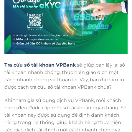
Tra cứu số tài khoản VPBank
sẽ giúp bạn lấy lại số
tài khoản nhanh chóng, thực hiện giao dịch một
cách nhanh chóng và thuận lợi. Vậy, bạn đã nắm rõ
được cách tra cứu số tài khoản VPBank chưa?
Khi tham gia sử dụng dịch vụ VPBank, mỗi khách
hàng đều được cấp một số tài khoản ngân hàng. Số
tài khoản này được sử dụng để định danh khách
hàng trong hệ thống, giúp khách hàng thực hiện
các giao dịch tài chính một cách nhanh chóng và