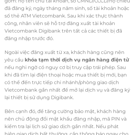
gồm: họ tên chủ tài khoản, số CMND/CCCD/hộ chiếu
đã đăng ký, ngày tháng năm sinh, số tài khoản hoặc
số thẻ ATM Vietcombank. Sau khi xác thực thành
công, nhân viên sẽ hỗ trợ đăng xuất tài khoản
Vietcombank Digibank trên tất cả các thiết bị đã
đăng nhập trước đó.
Ngoài việc đăng xuất từ xa, khách hàng cũng nên
yêu cầu
khóa tạm thời dịch vụ ngân hàng điện tử
nếu nghi ngờ có nguy cơ bị truy cập trái phép. Sau
khi đã tìm lại điện thoại hoặc mua thiết bị mới, bạn
có thể đến trực tiếp chi nhánh/phòng giao dịch
Vietcombank gần nhất để mở lại dịch vụ và đăng ký
lại thiết bị sử dụng Digibank.
Bên cạnh đó, để tăng cường bảo mật, khách hàng
nên chủ động đổi mật khẩu đăng nhập, mã PIN và
kiểm tra lại lịch sử giao dịch gần nhất. Nếu phát
hiện giao dịch bất thường, cần thông báo ngay cho