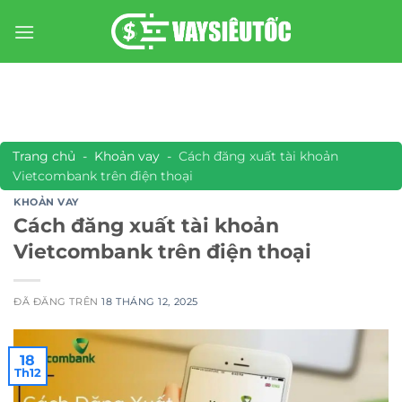
Chuyển
đến
nội
dung
Trang chủ
-
Khoản vay
-
Cách đăng xuất tài khoản
Vietcombank trên điện thoại
KHOẢN VAY
Cách đăng xuất tài khoản
Vietcombank trên điện thoại
ĐÃ ĐĂNG TRÊN
18 THÁNG 12, 2025
18
Th12