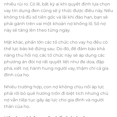
nhiều rủi ro. Có lẽ, bất kỳ ai khi quyết định lựa chọn
vay tín dụng đen cũng sẽ ý thức được điều này. Nếu
không trả đủ số tiền gốc và lãi khi đáo hạn, bạn sẽ
phải gánh trên vai một khoản nợ khổng lồ. Số nợ
này sẽ tăng lên theo từng ngày.
Mặt khác, phần lớn các tổ chức cho vay họ đều có
thế lực bảo kê đứng sau. Do đó, để đảm bảo khả
năng thu hồi nợ, các tổ chức này sẽ áp dụng các
phương án đòi nợ rất quyết liệt như đe dọa, đập
phá, xiết nợ, hành hung người vay, thậm chí cả gia
đình của họ.
Nhiều trường hợp, con nợ không chịu nổi áp lực
phải rời bỏ quê hương trốn đi biệt tích nhưng chủ
nợ vẫn tiếp tục gây áp lực cho gia đình và người
thân của họ.