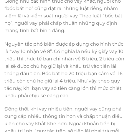
Giống như các hình thức cho vay khác, người cho
“bốc bát họ” cũng đặt ra những luật riêng nhằm
kiếm lãi và kiểm soát người vay. Theo luật “bốc bát
họ”, người vay phải chấp thuận những quy định
mang tính bất bình đẳng.
Nguyên tắc phổ biến được áp dụng cho hình thức
là “vay 10 nhận về 8”. Có nghĩa là nếu ký giấy vay 10
triệu thì thực tế bạn chỉ nhận về 8 triệu; 2 triệu còn
lại sẽ được chủ họ giữ lại và khấu trừ vào tiền lãi
tháng đầu tiên. Bốc bát họ 20 triệu bạn cầm về 16
triệu còn chủ họ giữ lại 4 triệu. Như vậy, theo quy
tắc này, khi bạn vay số tiền càng lớn thì mức chiết
khấu phải chịu sẽ càng cao.
Đồng thời, khi vay nhiều tiền, người vay cũng phải
cung cấp nhiều thông tin hơn và chấp thuận điều
kiện cho vay khắt khe hơn. Ngoài khoản tiền bị
khấu trừ như quy tắc trên, số tiền lãi phải trả mỗi