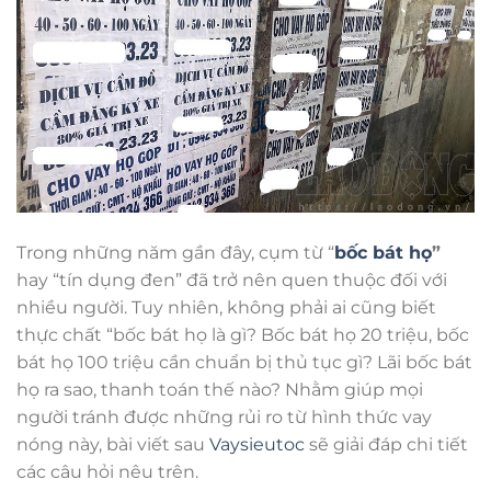
Trong những năm gần đây, cụm từ “
bốc bát họ
”
hay “tín dụng đen” đã trở nên quen thuộc đối với
nhiều người. Tuy nhiên, không phải ai cũng biết
thực chất “bốc bát họ là gì? Bốc bát họ 20 triệu, bốc
bát họ 100 triệu cần chuẩn bị thủ tục gì? Lãi bốc bát
họ ra sao, thanh toán thế nào? Nhằm giúp mọi
người tránh được những rủi ro từ hình thức vay
nóng này, bài viết sau
Vaysieutoc
sẽ giải đáp chi tiết
các câu hỏi nêu trên.