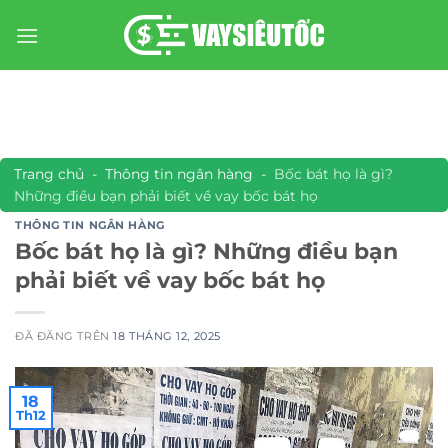
Chuyển
đến
nội
dung
Trang chủ
-
Thông tin ngân hàng
-
Bốc bát họ là gì?
Những điều bạn phải biết về vay bốc bát họ
THÔNG TIN NGÂN HÀNG
Bốc bát họ là gì? Những điều bạn
phải biết về vay bốc bát họ
ĐÃ ĐĂNG TRÊN
18 THÁNG 12, 2025
18
Th12