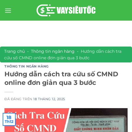
Chuyển
đến
nội
dung
Trang chủ
-
Thông tin ngân hàng
-
Hướng dẫn cách tra
cứu số CMND online đơn giản qua 3 bước
THÔNG TIN NGÂN HÀNG
Hướng dẫn cách tra cứu số CMND
online đơn giản qua 3 bước
ĐÃ ĐĂNG TRÊN
18 THÁNG 12, 2025
18
Th12