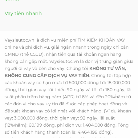
Vay tiền nhanh
Vaysieutoc.vn là dịch vụ miễn phí TÌM KIẾM KHOẢN VAY
online và phí dịch vụ, giải ngân nhanh trong ngày chỉ cần
CMND (thẻ CCCD), nhận tiền qua tài khoản ngân hàng
không cần gặp mặt. Vaysieutoc.vn là đơn vị trung gian giữa
người đi vay và bên cho vay. Chúng tôi
KHÔNG TƯ VẤN,
KHÔNG CUNG CẤP DỊCH VỤ VAY TIỀN
. Chúng tôi tập hợp
các khoản vay có hạn mức từ 500,000 đồng tới 18,000,000
đồng, thời gian vay tối thiểu 90 ngày và tối đa 180 ngày, lãi
suất phần trăm hàng năm (APR) từ 8% và đến 20%/năm từ
các đơn vị cho vay uy tín đã được cấp phép hoạt động và
đề xuất khoản vay có lợi nhất với khách hàng. (Ví dụ khoản
vay: 3,000,000 đồng, thời gian vay: 92 ngày. lãi suất
(12%/năm): 60,199 đồng, phí dịch vụ: 1,404,000 đồng. Tổng
số tiền khách hàng thanh toán là: 4,464,199 đồng).