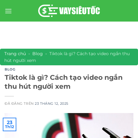
Chuyển
đến
nội
dung
Trang chủ
-
Blog
-
Tiktok là gì? Cách tạo video ngắn thu
hút người xem
BLOG
Tiktok là gì? Cách tạo video ngắn
thu hút người xem
ĐÃ ĐĂNG TRÊN
23 THÁNG 12, 2025
23
Th12