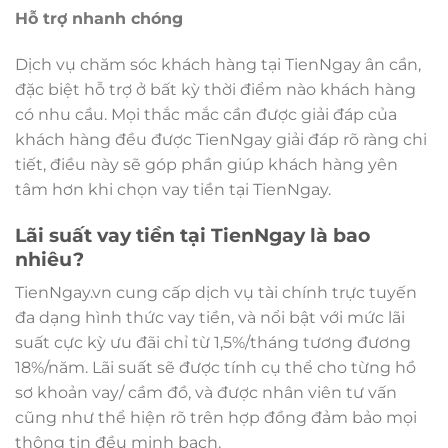
Hỗ trợ nhanh chóng
Dịch vụ chăm sóc khách hàng tại TienNgay ân cần,
đặc biệt hỗ trợ ở bất kỳ thời điểm nào khách hàng
có nhu cầu. Mọi thắc mắc cần được giải đáp của
khách hàng đều được TienNgay giải đáp rõ ràng chi
tiết, điều này sẽ góp phần giúp khách hàng yên
tâm hơn khi chọn vay tiền tại TienNgay.
Lãi suất vay tiền tại TienNgay là bao
nhiêu?
TienNgay.vn cung cấp dịch vụ tài chính trực tuyến
đa dạng hình thức vay tiền, và nổi bật với mức lãi
suất cực kỳ ưu đãi chỉ từ 1,5%/tháng tương đương
18%/năm. Lãi suất sẽ được tính cụ thể cho từng hồ
sơ khoản vay/ cầm đồ, và được nhân viên tư vấn
cũng như thể hiện rõ trên hợp đồng đảm bảo mọi
thông tin đều minh bạch.