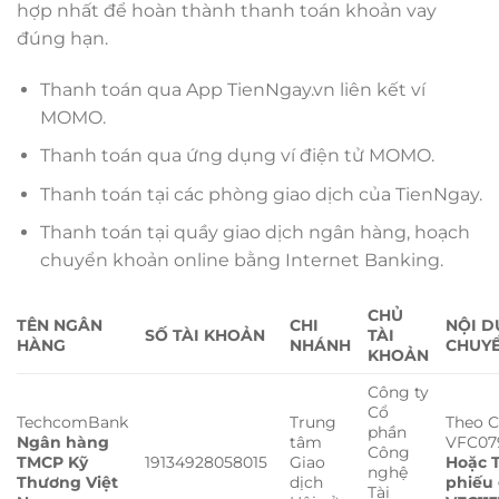
hợp nhất để hoàn thành thanh toán khoản vay
đúng hạn.
Thanh toán qua App TienNgay.vn liên kết ví
MOMO.
Thanh toán qua ứng dụng ví điện tử MOMO.
Thanh toán tại các phòng giao dịch của TienNgay.
Thanh toán tại quầy giao dịch ngân hàng, hoạch
chuyển khoản online bằng Internet Banking.
CHỦ
TÊN NGÂN
CHI
NỘI 
SỐ TÀI KHOẢN
TÀI
HÀNG
NHÁNH
CHUY
KHOẢN
Công ty
Cổ
TechcomBank
Trung
Theo 
phần
Ngân hàng
tâm
VFC07
Công
TMCP Kỹ
19134928058015
Giao
Hoặc 
nghệ
Thương Việt
dịch
phiếu 
Tài