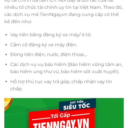
vụ tài chính đa tiện ích. Nơi đây là đối tác của rất
nhiều tổ chức tài chính uy tín tại Việt Nam. Theo đó,
các dịch vụ mà TienNgay.vn đang cung cấp có thể
kể đến như:
Vay tiền bằng đăng ký xe máy/ ô tô.
Cầm cố đăng ký xe máy điện.
Đóng tiền điện, nước, điện thoại,…
Các dịch vụ vụ bảo hiểm (Bảo hiểm vững tâm an,
bảo hiểm ung thư vú, bảo hiểm sốt xuất huyết).
Hỗ trợ thủ tục vay trả góp, chấp nhận vay tín
chấp.