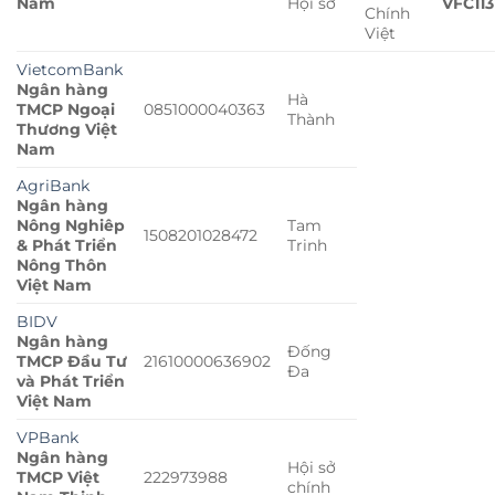
Nam
Hội sở
VFC113
Chính
Việt
VietcomBank
Ngân hàng
Hà
TMCP Ngoại
0851000040363
Thành
Thương Việt
Nam
AgriBank
Ngân hàng
Nông Nghiêp
Tam
1508201028472
& Phát Triển
Trinh
Nông Thôn
Việt Nam
BIDV
Ngân hàng
Đống
TMCP Đầu Tư
21610000636902
Đa
và Phát Triển
Việt Nam
VPBank
Ngân hàng
Hội sở
TMCP Việt
222973988
chính