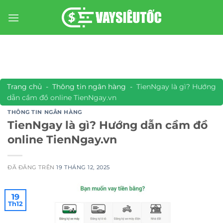
Chuyển
đến
nội
dung
Trang chủ
-
Thông tin ngân hàng
-
TienNgay là gì? Hướng
dẫn cầm đồ online TienNgay.vn
THÔNG TIN NGÂN HÀNG
TienNgay là gì? Hướng dẫn cầm đồ
online TienNgay.vn
ĐÃ ĐĂNG TRÊN
19 THÁNG 12, 2025
19
Th12