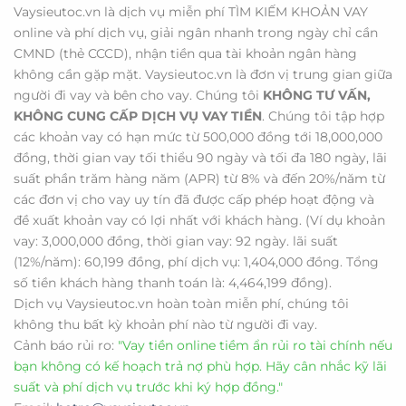
Vaysieutoc.vn là dịch vụ miễn phí TÌM KIẾM KHOẢN VAY
online và phí dịch vụ, giải ngân nhanh trong ngày chỉ cần
CMND (thẻ CCCD), nhận tiền qua tài khoản ngân hàng
không cần gặp mặt. Vaysieutoc.vn là đơn vị trung gian giữa
người đi vay và bên cho vay. Chúng tôi
KHÔNG TƯ VẤN,
KHÔNG CUNG CẤP DỊCH VỤ VAY TIỀN
. Chúng tôi tập hợp
các khoản vay có hạn mức từ 500,000 đồng tới 18,000,000
đồng, thời gian vay tối thiểu 90 ngày và tối đa 180 ngày, lãi
suất phần trăm hàng năm (APR) từ 8% và đến 20%/năm từ
các đơn vị cho vay uy tín đã được cấp phép hoạt động và
đề xuất khoản vay có lợi nhất với khách hàng. (Ví dụ khoản
vay: 3,000,000 đồng, thời gian vay: 92 ngày. lãi suất
(12%/năm): 60,199 đồng, phí dịch vụ: 1,404,000 đồng. Tổng
số tiền khách hàng thanh toán là: 4,464,199 đồng).
Dịch vụ Vaysieutoc.vn hoàn toàn miễn phí, chúng tôi
không thu bất kỳ khoản phí nào từ người đi vay.
Cảnh báo rủi ro:
"Vay tiền online tiềm ẩn rủi ro tài chính nếu
bạn không có kế hoạch trả nợ phù hợp. Hãy cân nhắc kỹ lãi
suất và phí dịch vụ trước khi ký hợp đồng."