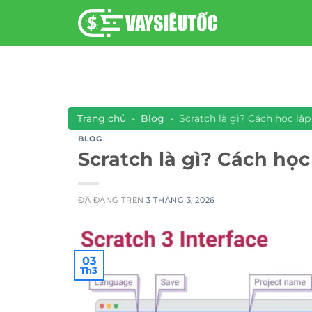
Chuyển
đến
nội
dung
Trang chủ
-
Blog
-
Scratch là gì? Cách học lập
BLOG
Scratch là gì? Cách học
ĐÃ ĐĂNG TRÊN
3 THÁNG 3, 2026
03
Th3