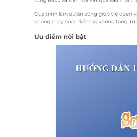
từng bước và kiểm tra kết quả sau mỗi tha
Quá trình làm dự án cũng giúp trẻ quen với
không chạy hoặc điểm số không tăng, từ đ
Ưu điểm nổi bật