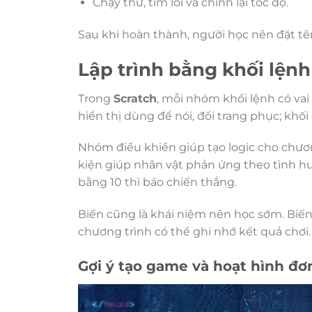
Chạy thử, tìm lỗi và chỉnh lại tốc độ.
Sau khi hoàn thành, người học nên đặt tên
Lập trình bằng khối lệnh
Trong
Scratch
, mỗi nhóm khối lệnh có vai
hiển thị dùng để nói, đổi trang phục; khố
Nhóm điều khiển giúp tạo logic cho chương
kiện giúp nhân vật phản ứng theo tình h
bằng 10 thì báo chiến thắng.
Biến cũng là khái niệm nên học sớm. Biến 
chương trình có thể ghi nhớ kết quả chơi.
Gợi ý tạo game và hoạt hình đơ