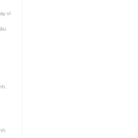
ay vì
lâu
nh.
ịnh