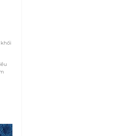
 khối
iều
ểm