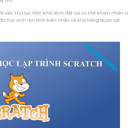
y đổi.
 việc thử sai. Một khối lệnh đặt sai có thể khiến nhân v
ó học sinh rèn tính kiên nhẫn và khả năng quan sát.