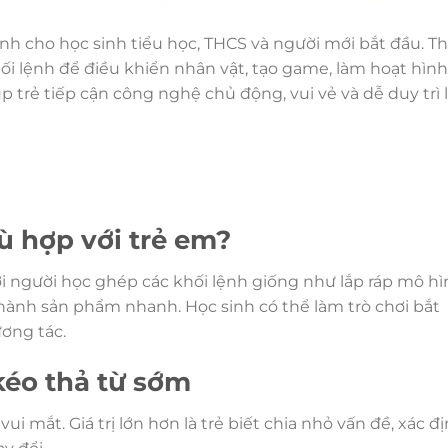
nh cho học sinh tiểu học, THCS và người mới bắt đầu. Th
ối lệnh để điều khiển nhân vật, tạo game, làm hoạt hình
p trẻ tiếp cận công nghệ chủ động, vui vẻ và dễ duy trì 
hù hợp với trẻ em?
nơi người học ghép các khối lệnh giống như lắp ráp mô hì
thành sản phẩm nhanh. Học sinh có thể làm trò chơi bắt
ơng tác.
 kéo thả từ sớm
ui mắt. Giá trị lớn hơn là trẻ biết chia nhỏ vấn đề, xác đ