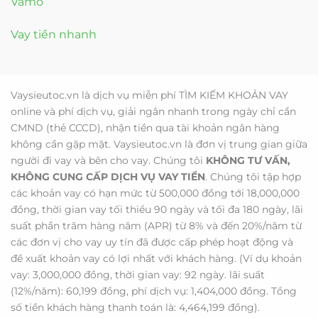
Vamo
Vay tiền nhanh
Vaysieutoc.vn là dịch vụ miễn phí TÌM KIẾM KHOẢN VAY
online và phí dịch vụ, giải ngân nhanh trong ngày chỉ cần
CMND (thẻ CCCD), nhận tiền qua tài khoản ngân hàng
không cần gặp mặt. Vaysieutoc.vn là đơn vị trung gian giữa
người đi vay và bên cho vay. Chúng tôi
KHÔNG TƯ VẤN,
KHÔNG CUNG CẤP DỊCH VỤ VAY TIỀN
. Chúng tôi tập hợp
các khoản vay có hạn mức từ 500,000 đồng tới 18,000,000
đồng, thời gian vay tối thiểu 90 ngày và tối đa 180 ngày, lãi
suất phần trăm hàng năm (APR) từ 8% và đến 20%/năm từ
các đơn vị cho vay uy tín đã được cấp phép hoạt động và
đề xuất khoản vay có lợi nhất với khách hàng. (Ví dụ khoản
vay: 3,000,000 đồng, thời gian vay: 92 ngày. lãi suất
(12%/năm): 60,199 đồng, phí dịch vụ: 1,404,000 đồng. Tổng
số tiền khách hàng thanh toán là: 4,464,199 đồng).