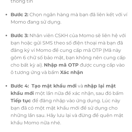
thông tin
Bước 2:
Chọn ngân hàng mà bạn đã liên kết với ví
Momo đang sử dụng.
Bước 3:
Nhân viên CSKH của Momo sẽ liên hệ với
bạn hoặc gửi SMS theo số điện thoại mà bạn đã
đăng ký ví Momo để cung cấp mã OTP (Mã này
gôm 6 chữ số bảo mật, bạn không nên cung cấp
cho bất kỳ ai).
Nhập mã OTP
được cung cấp vào
ô tương ứng và bấm
Xác nhận
Bước 4:
Tạo mật khẩu mới
và
nhập lại mật
khẩu mới
một lần nữa để xác nhận, sau đó bấm
Tiếp tục
để đăng nhập vào ứng dụng. Lúc này
bạn đã có một mật khẩu mới để sử dụng cho
những lần sau. Hãy lưu lại và đừng để quên mật
khẩu Momo nữa nhé.