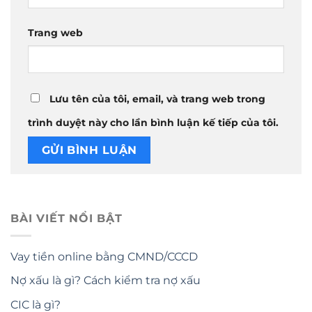
Trang web
Lưu tên của tôi, email, và trang web trong
trình duyệt này cho lần bình luận kế tiếp của tôi.
BÀI VIẾT NỔI BẬT
Vay tiền online bằng CMND/CCCD
Nợ xấu là gì? Cách kiểm tra nợ xấu
CIC là gì?