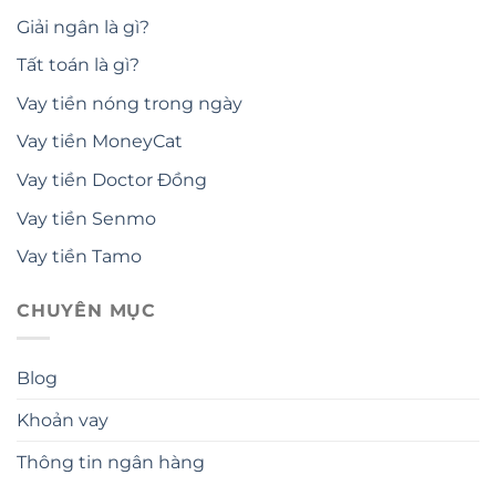
Giải ngân là gì?
Tất toán là gì?
Vay tiền nóng trong ngày
Vay tiền MoneyCat
Vay tiền Doctor Đồng
Vay tiền Senmo
Vay tiền Tamo
CHUYÊN MỤC
Blog
Khoản vay
Thông tin ngân hàng