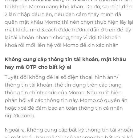
tài khoản Momo càng khó khăn. Do đó, sau từ 1 đến
2 lần nhập đầu tiên, nếu bạn cảm thấy mình đã
quên mật khẩu Momo thì nên chọn thực hiện lấy lại
mật khẩu như 3 cách được hướng dẫn ở trên để lấy
lại tài khoản nhanh chóng, thay vì đợi tài khoản
khoá rồi mới liên hệ với Momo để xin xác nhận
Không cung cấp thông tin tài khoản, mật khẩu
hay mã OTP cho bất kỳ ai
Tuyệt đối không để lại số điện thoại, hình ảnh/
thông tin tài khoản, thẻ tín dụng trên các trang
thông tin chính chức của Momo. Nếu xuất hiện
phản hồi về các thông tin này, Momo có quyền ẩn
hoặc xoá để đảm bảo an toàn thông tin cá nhân
người dùng.
Ngoài ra, không cung cấp bất kỳ thông tin tài khoản
ví, mật khẩu hay mã OTP của Momo cho bất kỳ ai kể