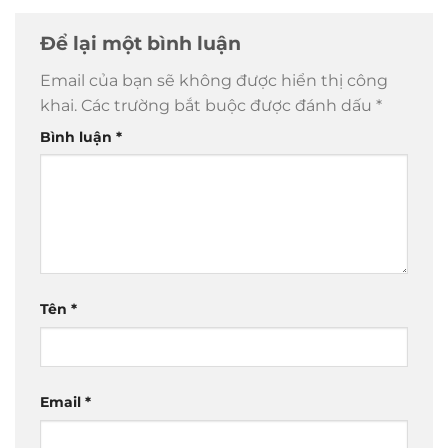
Để lại một bình luận
Email của bạn sẽ không được hiển thị công
khai.
Các trường bắt buộc được đánh dấu
*
Bình luận
*
Tên
*
Email
*