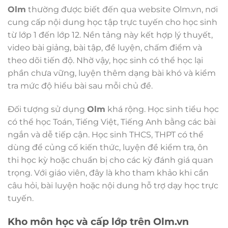
Olm
thường được biết đến qua website Olm.vn, nơi
cung cấp nội dung học tập trực tuyến cho học sinh
từ lớp 1 đến lớp 12. Nền tảng này kết hợp lý thuyết,
video bài giảng, bài tập, đề luyện, chấm điểm và
theo dõi tiến độ. Nhờ vậy, học sinh có thể học lại
phần chưa vững, luyện thêm dạng bài khó và kiểm
tra mức độ hiểu bài sau mỗi chủ đề.
Đối tượng sử dụng
Olm
khá rộng. Học sinh tiểu học
có thể học Toán, Tiếng Việt, Tiếng Anh bằng các bài
ngắn và dễ tiếp cận. Học sinh THCS, THPT có thể
dùng để củng cố kiến thức, luyện đề kiểm tra, ôn
thi học kỳ hoặc chuẩn bị cho các kỳ đánh giá quan
trọng. Với giáo viên, đây là kho tham khảo khi cần
câu hỏi, bài luyện hoặc nội dung hỗ trợ dạy học trực
tuyến.
Kho môn học và cấp lớp trên Olm.vn