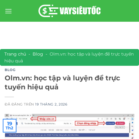
Chuyển
đến
nội
dung
Trang chủ
-
Blog
-
Olm.vn: học tập và luyện đề trực tuyến
hiệu quả
BLOG
Olm.vn: học tập và luyện đề trực
tuyến hiệu quả
ĐÃ ĐĂNG TRÊN
19 THÁNG 2, 2026
19
Th2