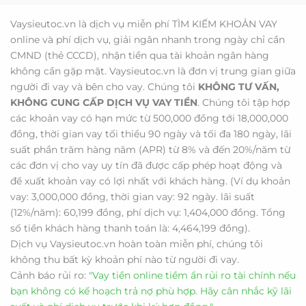
Vaysieutoc.vn là dịch vụ miễn phí TÌM KIẾM KHOẢN VAY
online và phí dịch vụ, giải ngân nhanh trong ngày chỉ cần
CMND (thẻ CCCD), nhận tiền qua tài khoản ngân hàng
không cần gặp mặt. Vaysieutoc.vn là đơn vị trung gian giữa
người đi vay và bên cho vay. Chúng tôi
KHÔNG TƯ VẤN,
KHÔNG CUNG CẤP DỊCH VỤ VAY TIỀN
. Chúng tôi tập hợp
các khoản vay có hạn mức từ 500,000 đồng tới 18,000,000
đồng, thời gian vay tối thiểu 90 ngày và tối đa 180 ngày, lãi
suất phần trăm hàng năm (APR) từ 8% và đến 20%/năm từ
các đơn vị cho vay uy tín đã được cấp phép hoạt động và
đề xuất khoản vay có lợi nhất với khách hàng. (Ví dụ khoản
vay: 3,000,000 đồng, thời gian vay: 92 ngày. lãi suất
(12%/năm): 60,199 đồng, phí dịch vụ: 1,404,000 đồng. Tổng
số tiền khách hàng thanh toán là: 4,464,199 đồng).
Dịch vụ Vaysieutoc.vn hoàn toàn miễn phí, chúng tôi
không thu bất kỳ khoản phí nào từ người đi vay.
Cảnh báo rủi ro:
"Vay tiền online tiềm ẩn rủi ro tài chính nếu
bạn không có kế hoạch trả nợ phù hợp. Hãy cân nhắc kỹ lãi