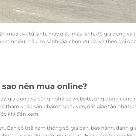
n mua tivi, tủ lạnh, máy giặt, máy lạnh, đồ gia dụng và t
 xem nhiều mẫu, so sánh giá, chọn ưu đãi và theo dõi đơ
ì sao nên mua online?
máy, gia dụng và công nghệ có website, ứng dụng cùng 
hể tham khảo sản phẩm trực tuyến, đặt giao tận nhà ho
rước khi đến xem.
ian. Bạn có thể xem thông số, giá bán, bảo hành, đánh giá
hút. Tuy vậy, đừng chỉ nhìn giá rẻ. Hãy kiểm tra model,