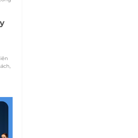
áy
hiên
sách,