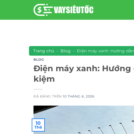
Chuyển
đến
nội
dung
Trang chủ
-
Blog
-
Điện máy xanh: Hướng dẫn 
BLOG
Điện máy xanh: Hướng 
kiệm
ĐÃ ĐĂNG TRÊN
10 THÁNG 6, 2026
10
Th6