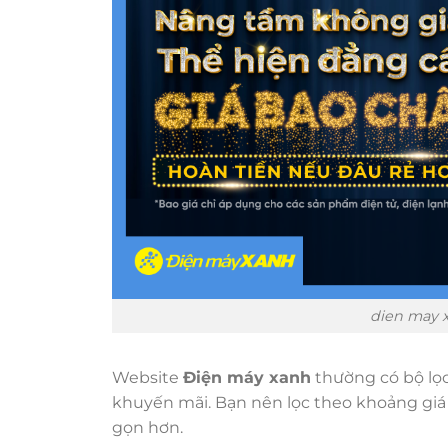
dien may x
Website
Điện máy xanh
thường có bộ lọc 
khuyến mãi. Bạn nên lọc theo khoảng giá
gọn hơn.