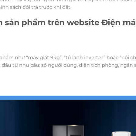
ính sách đổi trả trước khi đặt.
h sản phẩm trên website Điện m
phẩm như “máy giặt 9kg”, “tủ lạnh inverter” hoặc “nồi c
 đầu từ nhu cầu: số người dùng, diện tích phòng, ngân 