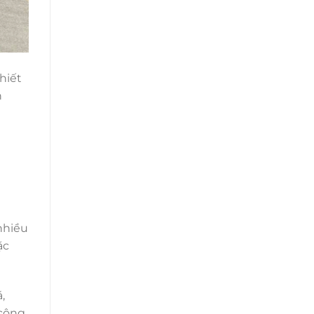
hiết
n
nhiều
ặc
,
 công