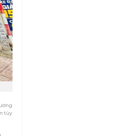
hương
m tùy
p