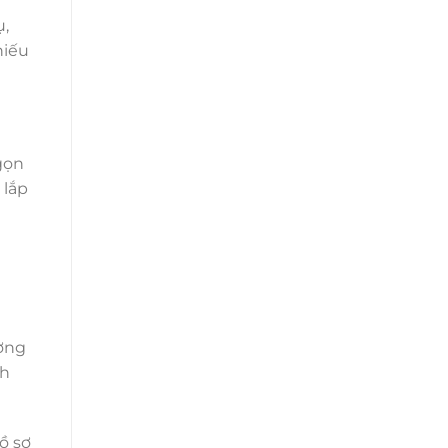
ụ,
hiếu
gọn
 lắp
ương
ch
ồ sơ