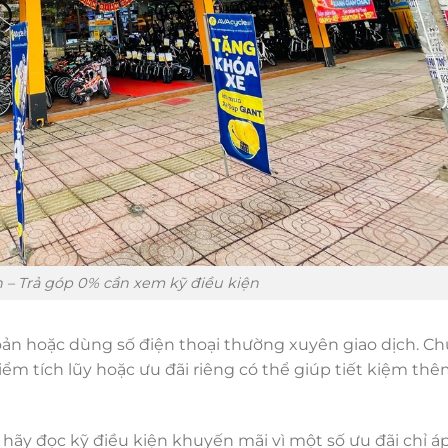
 – Trả góp 0% cần xem kỹ điều kiện
ản hoặc dùng số điện thoại thường xuyên giao dịch. C
iểm tích lũy hoặc ưu đãi riêng có thể giúp tiết kiệm thê
, hãy đọc kỹ điều kiện khuyến mãi vì một số ưu đãi chỉ á