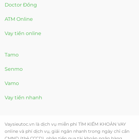
Doctor Đồng
ATM Online
Vay tiền online
Tamo
Senmo
Vamo
Vay tiền nhanh
Vaysieutoc.vn là dịch vụ miễn phí TÌM KIẾM KHOẢN VAY
online và phí dịch vụ, giải ngân nhanh trong ngày chỉ cần
CMND (thẻ CCCD), nhận tiền qua tài khoản ngân hàng