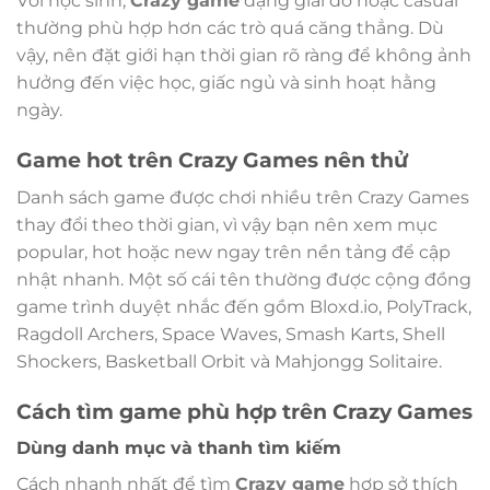
Với học sinh,
Crazy game
dạng giải đố hoặc casual
thường phù hợp hơn các trò quá căng thẳng. Dù
vậy, nên đặt giới hạn thời gian rõ ràng để không ảnh
hưởng đến việc học, giấc ngủ và sinh hoạt hằng
ngày.
Game hot trên Crazy Games nên thử
Danh sách game được chơi nhiều trên Crazy Games
thay đổi theo thời gian, vì vậy bạn nên xem mục
popular, hot hoặc new ngay trên nền tảng để cập
nhật nhanh. Một số cái tên thường được cộng đồng
game trình duyệt nhắc đến gồm Bloxd.io, PolyTrack,
Ragdoll Archers, Space Waves, Smash Karts, Shell
Shockers, Basketball Orbit và Mahjongg Solitaire.
Cách tìm game phù hợp trên Crazy Games
Dùng danh mục và thanh tìm kiếm
Cách nhanh nhất để tìm
Crazy game
hợp sở thích