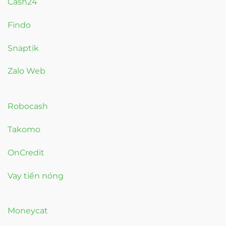
Cash24
Findo
Snaptik
Zalo Web
Robocash
Takomo
OnCredit
Vay tiền nóng
Moneycat