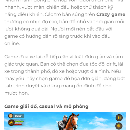
nhanh, vượt màn, chiến đấu hoặc thử thách kỹ
năng điều khiển. Các trò bắn súng trên
Crazy game
thường có nhịp độ cao, bản đồ nhỏ và thời gian mỗi
lượt không quá dài. Người mới nên bắt đầu với
game có hướng dẫn rõ ràng trước khi vào đấu
online.
Game đua xe lại dễ tiếp cận vì luật đơn giản và cảm
giác trực quan. Bạn có thể chọn đua tốc độ, drift, lái
xe trong thành phố, đỗ xe hoặc vượt địa hình. Nếu
máy yếu, hãy chọn game đồ họa đơn giản, đóng bớt
tab trình duyệt và dùng mạng ổn định để chơi
mượt hơn.
Game giải đố, casual và mô phỏng