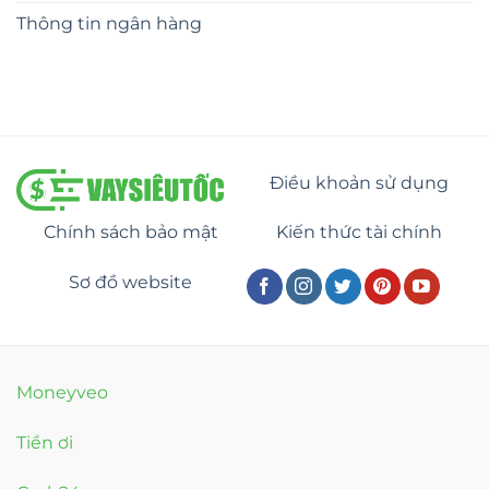
Thông tin ngân hàng
Điều khoản sử dụng
Chính sách bảo mật
Kiến thức tài chính
Sơ đồ website
Moneyveo
Tiền ơi