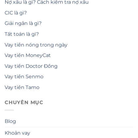
Nợ xấu là gì? Cách kiểm tra nợ xấu
CIC là gì?
Giải ngân là gì?
Tất toán là gì?
Vay tiền nóng trong ngày
Vay tiền MoneyCat
Vay tiền Doctor Đồng
Vay tiền Senmo
Vay tiền Tamo
CHUYÊN MỤC
Blog
Khoản vay