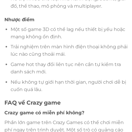
đố, thể thao, mô phỏng và multiplayer.
Nhược điểm
Một số game 3D có thể lag nếu thiết bị yếu hoặc
mạng không ổn định.
Trải nghiệm trên màn hình điện thoại không phải
lúc nào cũng thoải mái.
Game hot thay đổi liên tục nên cần tự kiểm tra
danh sách mới.
Nếu không tự giới hạn thời gian, người chơi dễ bị
cuốn quá lâu.
FAQ về Crazy game
Crazy game có miễn phí không?
Phần lớn game trên Crazy Games có thể chơi miễn
phí ngay trên trình duyệt. Một số trò có quảng cáo