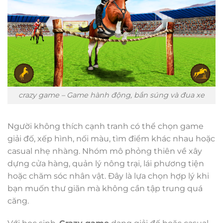
crazy game – Game hành động, bắn súng và đua xe
Người không thích cạnh tranh có thể chọn game
giải đố, xếp hình, nối màu, tìm điểm khác nhau hoặc
casual nhẹ nhàng. Nhóm mô phỏng thiên về xây
dựng cửa hàng, quản lý nông trại, lái phương tiện
hoặc chăm sóc nhân vật. Đây là lựa chọn hợp lý khi
bạn muốn thư giãn mà không cần tập trung quá
căng.