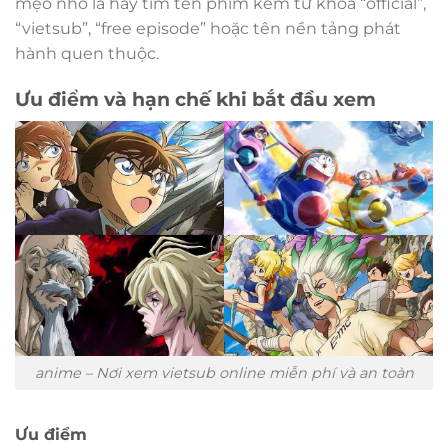
mẹo nhỏ là hãy tìm tên phim kèm từ khóa “official”,
“vietsub”, “free episode” hoặc tên nền tảng phát
hành quen thuộc.
Ưu điểm và hạn chế khi bắt đầu xem
anime – Nơi xem vietsub online miễn phí và an toàn
Ưu điểm